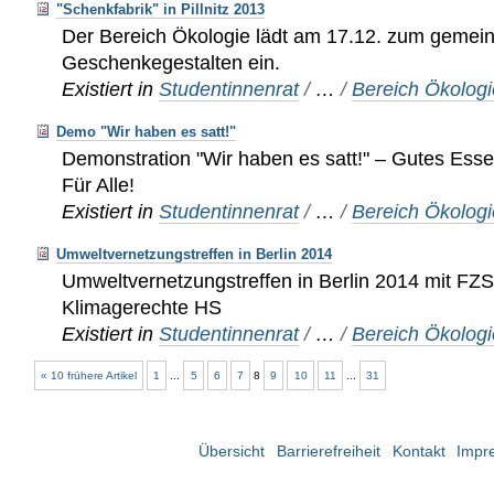
"Schenkfabrik" in Pillnitz 2013
Der Bereich Ökologie lädt am 17.12. zum geme
Geschenkegestalten ein.
Existiert in
Studentinnenrat
/
…
/
Bereich Ökologi
Demo "Wir haben es satt!"
Demonstration "Wir haben es satt!" – Gutes Esse
Für Alle!
Existiert in
Studentinnenrat
/
…
/
Bereich Ökologi
Umweltvernetzungstreffen in Berlin 2014
Umweltvernetzungstreffen in Berlin 2014 mit FZ
Klimagerechte HS
Existiert in
Studentinnenrat
/
…
/
Bereich Ökologi
« 10 frühere Artikel
1
...
5
6
7
8
9
10
11
...
31
Übersicht
Barrierefreiheit
Kontakt
Impr