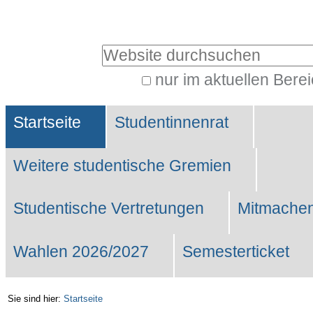
Benutzerspezifische
Werkzeuge
Website durchsuchen
nur im aktuellen Bere
Erweiterte
Sektionen
Suche…
Startseite
Studentinnenrat
Weitere studentische Gremien
Studentische Vertretungen
Mitmachen
Wahlen 2026/2027
Semesterticket
Sie sind hier:
Startseite