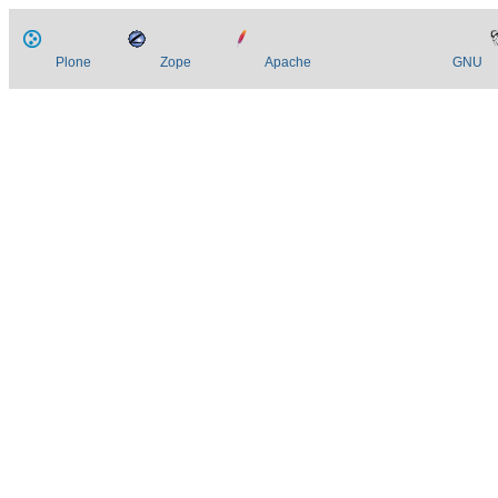
Plone
Zope
Apache
GNU