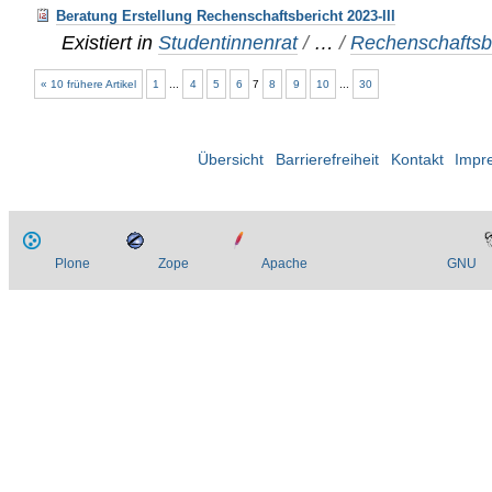
Beratung Erstellung Rechenschaftsbericht 2023-III
Existiert in
Studentinnenrat
/
…
/
Rechenschaftsbe
« 10 frühere Artikel
1
...
4
5
6
7
8
9
10
...
30
Übersicht
Barrierefreiheit
Kontakt
Impr
Plone
Zope
Apache
GNU