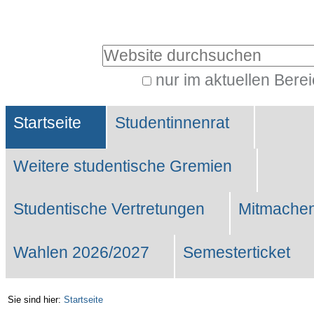
Benutzerspezifische
Werkzeuge
Website durchsuchen
nur im aktuellen Bere
Erweiterte
Sektionen
Suche…
Startseite
Studentinnenrat
Weitere studentische Gremien
Studentische Vertretungen
Mitmachen
Wahlen 2026/2027
Semesterticket
Sie sind hier:
Startseite