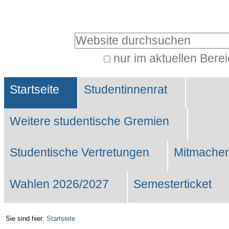
Benutzerspezifische
Werkzeuge
Website durchsuchen
nur im aktuellen Bere
Erweiterte
Sektionen
Suche…
Startseite
Studentinnenrat
Weitere studentische Gremien
Studentische Vertretungen
Mitmachen
Wahlen 2026/2027
Semesterticket
Sie sind hier:
Startseite