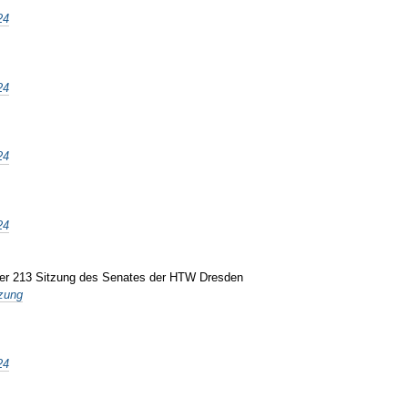
24
24
24
24
g der 213 Sitzung des Senates der HTW Dresden
tzung
24