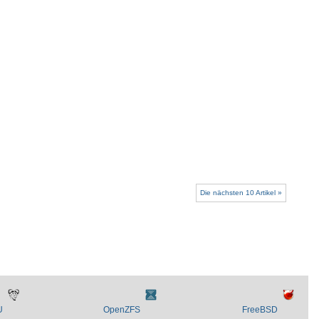
Die nächsten 10 Artikel »
U
OpenZFS
FreeBSD