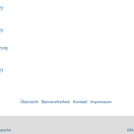
23
23
tzung
23
Übersicht
Barrierefreiheit
Kontakt
Impressum
Apache
GN