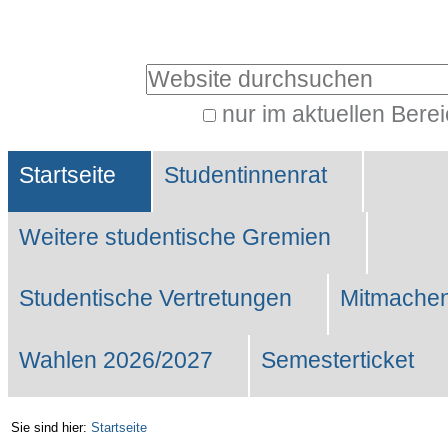
Benutzerspezifische
Werkzeuge
Website durchsuchen
nur im aktuellen Bere
Erweiterte
Sektionen
Suche…
Startseite
Studentinnenrat
Weitere studentische Gremien
Studentische Vertretungen
Mitmachen
Wahlen 2026/2027
Semesterticket
Sie sind hier:
Startseite