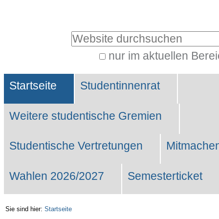
Benutzerspezifische
Werkzeuge
Website durchsuchen
nur im aktuellen Bere
Erweiterte
Sektionen
Suche…
Startseite
Studentinnenrat
Weitere studentische Gremien
Studentische Vertretungen
Mitmachen
Wahlen 2026/2027
Semesterticket
Sie sind hier:
Startseite