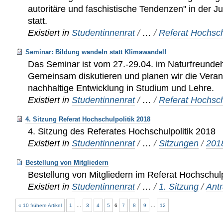
autoritäre und faschistische Tendenzen" in der 
statt.
Existiert in
Studentinnenrat
/
…
/
Referat Hochsch
Seminar: Bildung wandeln statt Klimawandel!
Das Seminar ist vom 27.-29.04. im Naturfreund
Gemeinsam diskutieren und planen wir die Veran
nachhaltige Entwicklung in Studium und Lehre.
Existiert in
Studentinnenrat
/
…
/
Referat Hochsch
4. Sitzung Referat Hochschulpolitik 2018
4. Sitzung des Referates Hochschulpolitik 2018
Existiert in
Studentinnenrat
/
…
/
Sitzungen
/
201
Bestellung von Mitgliedern
Bestellung von Mitgliedern im Referat Hochschulp
Existiert in
Studentinnenrat
/
…
/
1. Sitzung
/
Ant
« 10 frühere Artikel
1
...
3
4
5
6
7
8
9
...
12