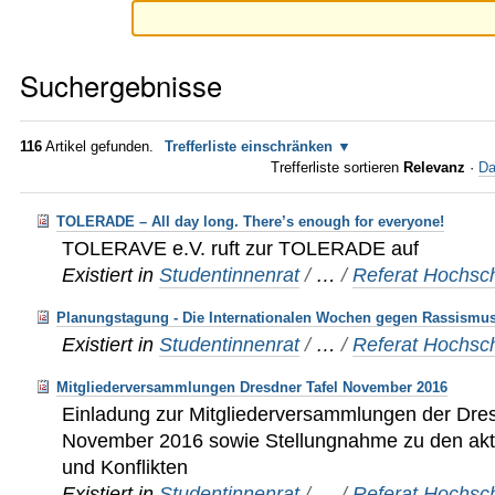
Suchergebnisse
116
Artikel gefunden.
Trefferliste einschränken
Trefferliste sortieren
Relevanz
·
Da
TOLERADE – All day long. There’s enough for everyone!
TOLERAVE e.V. ruft zur TOLERADE auf
Existiert in
Studentinnenrat
/
…
/
Referat Hochsch
Planungstagung - Die Internationalen Wochen gegen Rassismu
Existiert in
Studentinnenrat
/
…
/
Referat Hochsch
Mitgliederversammlungen Dresdner Tafel November 2016
Einladung zur Mitgliederversammlungen der Dres
November 2016 sowie Stellungnahme zu den akt
und Konflikten
Existiert in
Studentinnenrat
/
…
/
Referat Hochsch