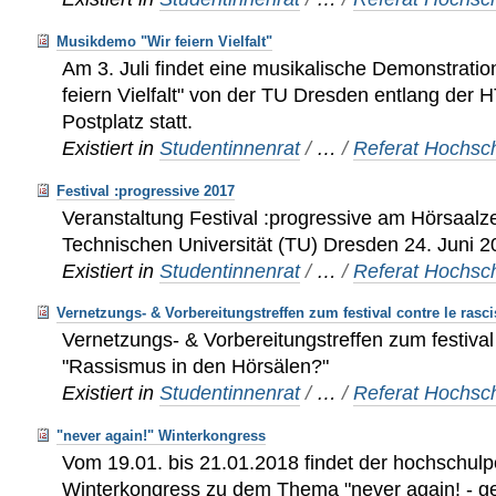
Musikdemo "Wir feiern Vielfalt"
Am 3. Juli findet eine musikalische Demonstrati
feiern Vielfalt" von der TU Dresden entlang de
Postplatz statt.
Existiert in
Studentinnenrat
/
…
/
Referat Hochsch
Festival :progressive 2017
Veranstaltung Festival :progressive am Hörsaal
Technischen Universität (TU) Dresden 24. Juni 
Existiert in
Studentinnenrat
/
…
/
Referat Hochsch
Vernetzungs- & Vorbereitungstreffen zum festival contre le rasc
Vernetzungs- & Vorbereitungstreffen zum festival
"Rassismus in den Hörsälen?"
Existiert in
Studentinnenrat
/
…
/
Referat Hochsch
"never again!" Winterkongress
Vom 19.01. bis 21.01.2018 findet der hochschulpo
Winterkongress zu dem Thema "never again! - 