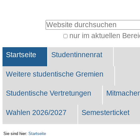
Benutzerspezifische
Werkzeuge
Website durchsuchen
nur im aktuellen Bere
Erweiterte
Sektionen
Suche…
Startseite
Studentinnenrat
Weitere studentische Gremien
Studentische Vertretungen
Mitmachen
Wahlen 2026/2027
Semesterticket
Sie sind hier:
Startseite