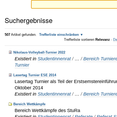
Suchergebnisse
507
Artikel gefunden.
Trefferliste einschränken
Trefferliste sortieren
Relevanz
·
Da
Nikolaus-Volleyball-Turnier 2022
Existiert in
Studentinnenrat
/
…
/
Bereich Turnier
Turnier
Lasertag Turnier ESE 2014
Lasertag Turnier als Teil der Erstsemstereinfüh
Oktober 2014
Existiert in
Studentinnenrat
/
…
/
Bereich Turnier
Bereich Wettkämpfe
Bereich Wettkämpfe des StuRa
Existiert in
Studentinnenrat
/
Referate
/
Referat S