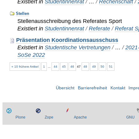
Existiert in
Studentinnenrat
/
…
/
Rechenschaft
/
Stellen
Stellenausschreibung des Referates Sport
Existiert in
Studentinnenrat
/
Referate
/
Referat S
Präsentation Koordinationsausschuss
Existiert in
Studentische Vertretungen
/
…
/
2021
SoSe 2022
« 10 frühere Artikel
1
...
44
45
46
47
48
49
50
51
Übersicht
Barrierefreiheit
Kontakt
Impr
Plone
Zope
Apache
GNU