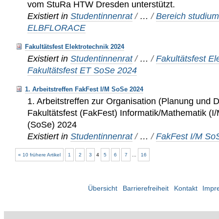
vom StuRa HTW Dresden unterstützt.
Existiert in
Studentinnenrat
/
…
/
Bereich studium
ELBFLORACE
Fakultätsfest Elektrotechnik 2024
Existiert in
Studentinnenrat
/
…
/
Fakultätsfest El
Fakultätsfest ET SoSe 2024
1. Arbeitstreffen FakFest I/M SoSe 2024
1. Arbeitstreffen zur Organisation (Planung und
Fakultätsfest (FakFest) Informatik/Mathematik 
(SoSe) 2024
Existiert in
Studentinnenrat
/
…
/
FakFest I/M So
« 10 frühere Artikel
1
2
3
4
5
6
7
...
16
Übersicht
Barrierefreiheit
Kontakt
Impr