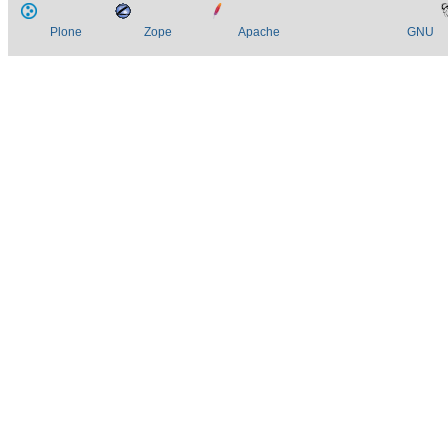
Plone
Zope
Apache
GNU