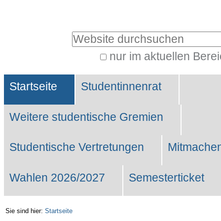
Benutzerspezifische
Werkzeuge
Website durchsuchen
nur im aktuellen Bere
Erweiterte
Sektionen
Suche…
Startseite
Studentinnenrat
Weitere studentische Gremien
Studentische Vertretungen
Mitmachen
Wahlen 2026/2027
Semesterticket
Sie sind hier:
Startseite