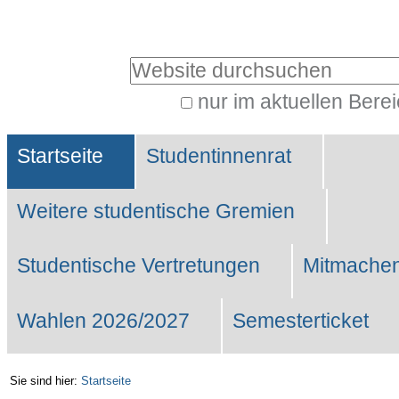
Benutzerspezifische
Werkzeuge
Website durchsuchen
nur im aktuellen Bere
Erweiterte
Sektionen
Suche…
Startseite
Studentinnenrat
Weitere studentische Gremien
Studentische Vertretungen
Mitmachen
Wahlen 2026/2027
Semesterticket
Sie sind hier:
Startseite