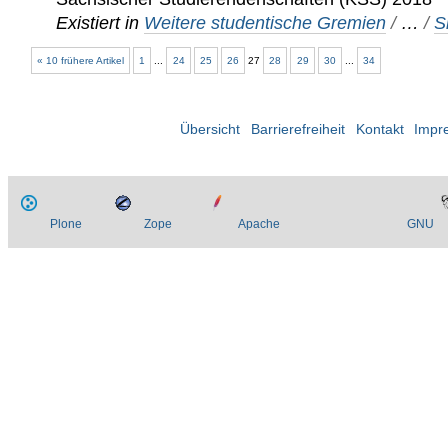
Existiert in
Weitere studentische Gremien
/
…
/
S
« 10 frühere Artikel
1
...
24
25
26
27
28
29
30
...
34
Übersicht
Barrierefreiheit
Kontakt
Impr
Plone
Zope
Apache
GNU