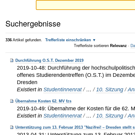
Suchergebnisse
336
Artikel gefunden.
Trefferliste einschränken
Trefferliste sortieren
Relevanz
·
Da
Durchführung O.S.T. Dezember 2019
2019-10-48: Durchführung der hochschulpolitis
offenes Studierendentreffen (O.S.T.) im Dezem
Dresden
Existiert in
Studentinnenrat
/
…
/
10. Sitzung
/
An
Übernahme Kosten 62. MV fzs
2019-10-49: Übernahme der Kosten für die 62. M
Existiert in
Studentinnenrat
/
…
/
10. Sitzung
/
An
Unterstützung zum 13. Februar 2013 "Nazifrei! – Dresden stellt 
2013-04-31: Unterstützung zum 13. Februar 2013