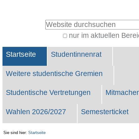
Benutzerspezifische
Werkzeuge
Website durchsuchen
nur im aktuellen Bere
Erweiterte
Sektionen
Suche…
Startseite
Studentinnenrat
Weitere studentische Gremien
Studentische Vertretungen
Mitmachen
Wahlen 2026/2027
Semesterticket
Sie sind hier:
Startseite