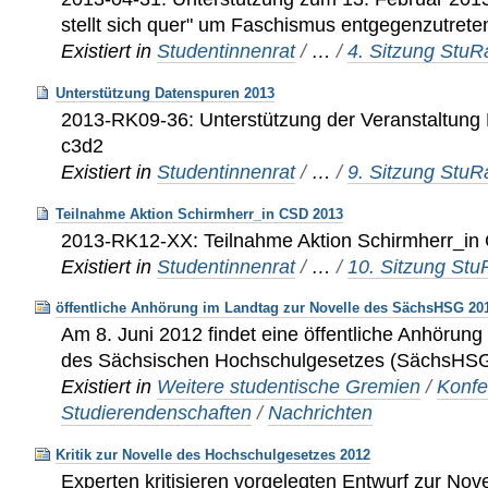
stellt sich quer" um Faschismus entgegenzutret
Existiert in
Studentinnenrat
/
…
/
4. Sitzung Stu
Unterstützung Datenspuren 2013
2013-RK09-36: Unterstützung der Veranstaltung
c3d2
Existiert in
Studentinnenrat
/
…
/
9. Sitzung Stu
Teilnahme Aktion Schirmherr_in CSD 2013
2013-RK12-XX: Teilnahme Aktion Schirmherr_i
Existiert in
Studentinnenrat
/
…
/
10. Sitzung St
öffentliche Anhörung im Landtag zur Novelle des SächsHSG 20
Am 8. Juni 2012 findet eine öffentliche Anhörung
des Sächsischen Hochschulgesetzes (SächsHSG)
Existiert in
Weitere studentische Gremien
/
Konfe
Studierendenschaften
/
Nachrichten
Kritik zur Novelle des Hochschulgesetzes 2012
Experten kritisieren vorgelegten Entwurf zur Nov