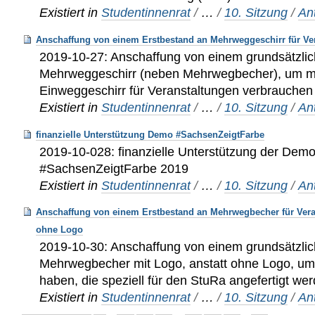
Existiert in
Studentinnenrat
/
…
/
10. Sitzung
/
An
Anschaffung von einem Erstbestand an Mehrweggeschirr für Ve
2019-10-27: Anschaffung von einem grundsätzli
Mehrweggeschirr (neben Mehrwegbecher), um mö
Einweggeschirr für Veranstaltungen verbrauche
Existiert in
Studentinnenrat
/
…
/
10. Sitzung
/
An
finanzielle Unterstützung Demo #SachsenZeigtFarbe
2019-10-028: finanzielle Unterstützung der Demo
#SachsenZeigtFarbe 2019
Existiert in
Studentinnenrat
/
…
/
10. Sitzung
/
An
Anschaffung von einem Erstbestand an Mehrwegbecher für Veran
ohne Logo
2019-10-30: Anschaffung von einem grundsätzli
Mehrwegbecher mit Logo, anstatt ohne Logo, um
haben, die speziell für den StuRa angefertigt we
Existiert in
Studentinnenrat
/
…
/
10. Sitzung
/
An