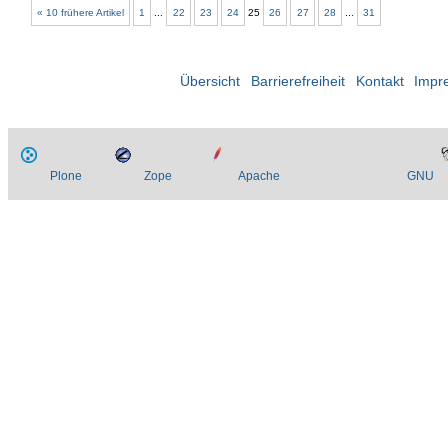
« 10 frühere Artikel
1
...
22
23
24
25
26
27
28
...
31
Übersicht
Barrierefreiheit
Kontakt
Impr
Plone
Zope
Apache
GNU