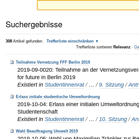
Suchergebnisse
308
Artikel gefunden.
Trefferliste einschränken
Trefferliste sortieren
Relevanz
·
Da
Teilnahme Vernetzung FFF Berlin 2019
2019-09-0020: Teilnahme an der Vernetzungsvera
for future in Berlin 2019
Existiert in
Studentinnenrat
/
…
/
9. Sitzung
/
Ant
Erlass initiale studentische Umweltordnung
2019-10-04: Erlass einer initialen Umweltordnun
Studentenschaft
Existiert in
Studentinnenrat
/
…
/
10. Sitzung
/
An
Wahl Beauftragung Umwelt 2019
2019-10-05: Wahl von Maximilian Tränkler zur B