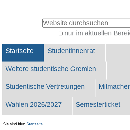
Benutzerspezifische
Werkzeuge
Website durchsuchen
nur im aktuellen Bere
Erweiterte
Sektionen
Suche…
Startseite
Studentinnenrat
Weitere studentische Gremien
Studentische Vertretungen
Mitmachen
Wahlen 2026/2027
Semesterticket
Sie sind hier:
Startseite