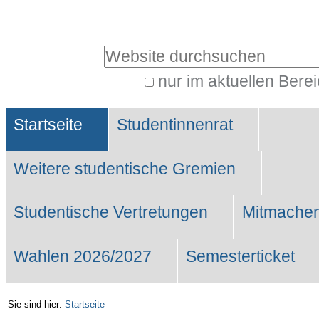
Benutzerspezifische
Werkzeuge
Website durchsuchen
nur im aktuellen Bere
Erweiterte
Sektionen
Suche…
Startseite
Studentinnenrat
Weitere studentische Gremien
Studentische Vertretungen
Mitmachen
Wahlen 2026/2027
Semesterticket
Sie sind hier:
Startseite