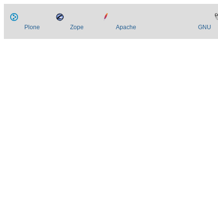
Plone
Zope
Apache
GNU