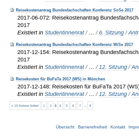
Reisekostenantrag Bundesfachschaften Konferenz SoSe 2017
2017-06-072: Reisekostenantrag Bundesfachsch
2017
Existiert in
Studentinnenrat
/
…
/
6. Sitzung
/
Ant
Reisekostenantrag Bundesfachschaften Konferenz WiSe 2017
2017-12-154: Reisekostenantrag Bundesfachsch
2017
Existiert in
Studentinnenrat
/
…
/
12. Sitzung
/
An
Reisekosten für BuFaTa 2017 (WS) in München
2017-12-148: Reisekosten für BuFaTa 2017 (WS
Existiert in
Studentinnenrat
/
…
/
12. Sitzung
/
An
« 10 frühere Artikel
1
2
3
4
5
6
7
...
9
Übersicht
Barrierefreiheit
Kontakt
Impr