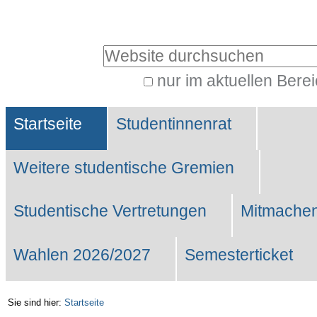
Benutzerspezifische
Werkzeuge
Website durchsuchen
nur im aktuellen Bere
Erweiterte
Sektionen
Suche…
Startseite
Studentinnenrat
Weitere studentische Gremien
Studentische Vertretungen
Mitmachen
Wahlen 2026/2027
Semesterticket
Sie sind hier:
Startseite