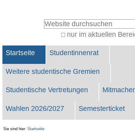
Benutzerspezifische
Werkzeuge
Website durchsuchen
nur im aktuellen Bere
Erweiterte
Sektionen
Suche…
Startseite
Studentinnenrat
Weitere studentische Gremien
Studentische Vertretungen
Mitmachen
Wahlen 2026/2027
Semesterticket
Sie sind hier:
Startseite