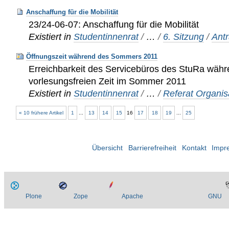
Anschaffung für die Mobilität
23/24-06-07: Anschaffung für die Mobilität
Existiert in
Studentinnenrat
/
…
/
6. Sitzung
/
Ant
Öffnungszeit während des Sommers 2011
Erreichbarkeit des Servicebüros des StuRa währ
vorlesungsfreien Zeit im Sommer 2011
Existiert in
Studentinnenrat
/
…
/
Referat Organis
« 10 frühere Artikel
1
...
13
14
15
16
17
18
19
...
25
Übersicht
Barrierefreiheit
Kontakt
Impr
Plone
Zope
Apache
GNU