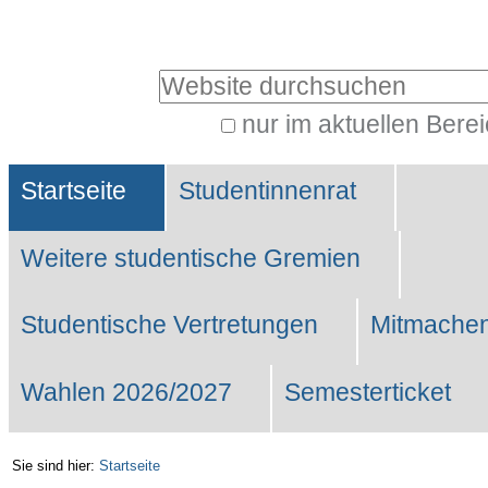
Benutzerspezifische
Werkzeuge
Website durchsuchen
nur im aktuellen Bere
Erweiterte
Sektionen
Suche…
Startseite
Studentinnenrat
Weitere studentische Gremien
Studentische Vertretungen
Mitmachen
Wahlen 2026/2027
Semesterticket
Sie sind hier:
Startseite