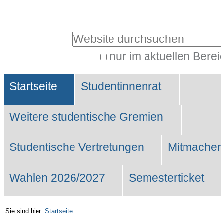
Benutzerspezifische
Werkzeuge
Website durchsuchen
nur im aktuellen Bere
Erweiterte
Sektionen
Suche…
Startseite
Studentinnenrat
Weitere studentische Gremien
Studentische Vertretungen
Mitmachen
Wahlen 2026/2027
Semesterticket
Sie sind hier:
Startseite