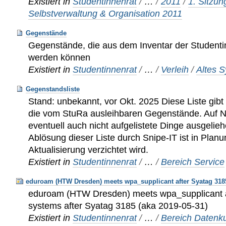
Existiert in
Studentinnenrat
/
…
/
2011
/
1. Sitzun
Selbstverwaltung & Organisation 2011
Gegenstände
Gegenstände, die aus dem Inventar der Studenti
werden können
Existiert in
Studentinnenrat
/
…
/
Verleih
/
Altes S
Gegenstandsliste
Stand: unbekannt, vor Okt. 2025 Diese Liste gibt
die vom StuRa ausleihbaren Gegenstände. Auf 
eventuell auch nicht aufgelistete Dinge ausgelie
Ablösung dieser Liste durch Snipe-IT ist in Plan
Aktualisierung verzichtet wird.
Existiert in
Studentinnenrat
/
…
/
Bereich Service
eduroam (HTW Dresden) meets wpa_supplicant after Syatag 318
eduroam (HTW Dresden) meets wpa_supplicant at 
systems after Syatag 3185 (aka 2019-05-31)
Existiert in
Studentinnenrat
/
…
/
Bereich Datenku