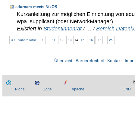
eduroam meets NixOS
Kurzanleitung zur möglichen Einrichtung von ed
wpa_supplicant (oder NetworkManager)
Existiert in
Studentinnenrat
/
…
/
Bereich Datenku
« 10 frühere Artikel
1
...
11
12
13
14
15
16
17
...
25
Übersicht
Barrierefreiheit
Kontakt
Impr
Plone
Zope
Apache
GNU