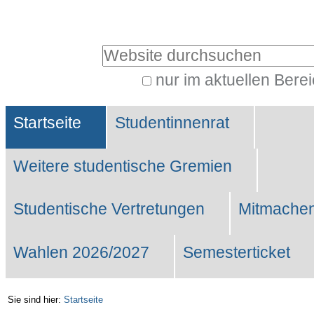
Benutzerspezifische
Werkzeuge
Website durchsuchen
nur im aktuellen Bere
Erweiterte
Sektionen
Suche…
Startseite
Studentinnenrat
Weitere studentische Gremien
Studentische Vertretungen
Mitmachen
Wahlen 2026/2027
Semesterticket
Sie sind hier:
Startseite