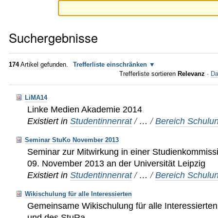
Suchergebnisse
174
Artikel gefunden.
Trefferliste einschränken
Trefferliste sortieren
Relevanz
·
Da
LiMA14
Linke Medien Akademie 2014
Existiert in
Studentinnenrat
/
…
/
Bereich Schulu
Seminar StuKo November 2013
Seminar zur Mitwirkung in einer Studienkommiss
09. November 2013 an der Universität Leipzig
Existiert in
Studentinnenrat
/
…
/
Bereich Schulu
Wikischulung für alle Interessierten
Gemeinsame Wikischulung für alle Interessierte
und des StuRa