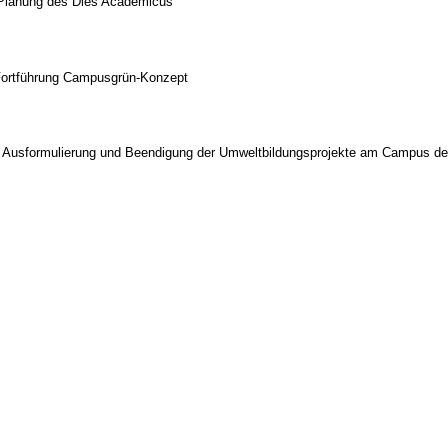
r Planung des Dies Academicus
r Fortführung Campusgrün-Konzept
 zur Ausformulierung und Beendigung der Umweltbildungsprojekte am Campus 