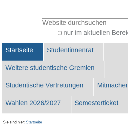
Benutzerspezifische
Werkzeuge
Website durchsuchen
nur im aktuellen Bere
Erweiterte
Sektionen
Suche…
Startseite
Studentinnenrat
Weitere studentische Gremien
Studentische Vertretungen
Mitmachen
Wahlen 2026/2027
Semesterticket
Sie sind hier:
Startseite