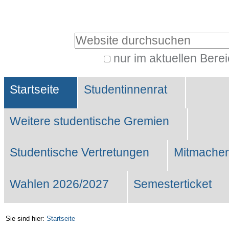
Benutzerspezifische
Werkzeuge
Website durchsuchen
nur im aktuellen Bere
Erweiterte
Sektionen
Suche…
Startseite
Studentinnenrat
Weitere studentische Gremien
Studentische Vertretungen
Mitmachen
Wahlen 2026/2027
Semesterticket
Sie sind hier:
Startseite