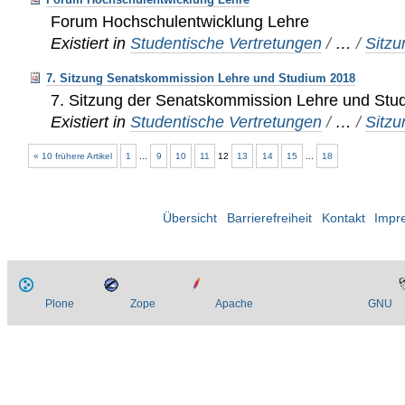
Forum Hochschulentwicklung Lehre
Existiert in
Studentische Vertretungen
/
…
/
Sitz
7. Sitzung Senatskommission Lehre und Studium 2018
7. Sitzung der Senatskommission Lehre und Stu
Existiert in
Studentische Vertretungen
/
…
/
Sitz
« 10 frühere Artikel
1
...
9
10
11
12
13
14
15
...
18
Übersicht
Barrierefreiheit
Kontakt
Impr
Plone
Zope
Apache
GNU