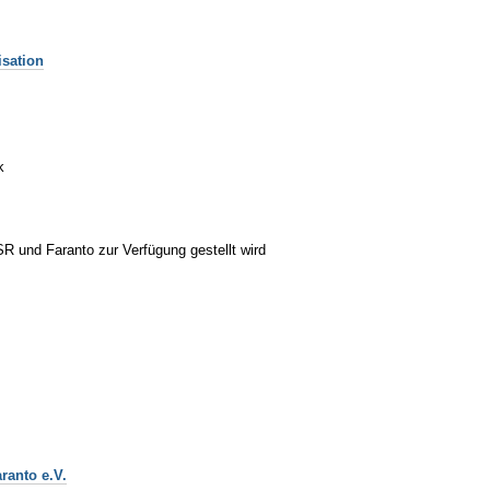
isation
k
R und Faranto zur Verfügung gestellt wird
ranto e.V.