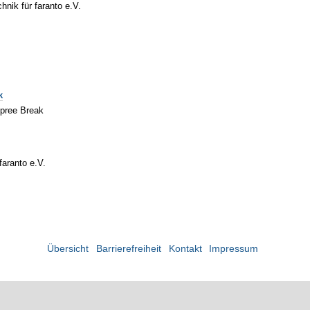
nik für faranto e.V.
k
Spree Break
faranto e.V.
Übersicht
Barrierefreiheit
Kontakt
Impressum