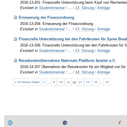
2016-13-201: Finanzielle Unterstützung beim Kauf von Rechentech
Existiert in
Studentinnenrat
/
…
/
13. Sitzung
/
Anträge
Erneuerung der Finanzordnung
2016-13-204: Erneuerung der FInanzordnung
Existiert in
Studentinnenrat
/
…
/
13. Sitzung
/
Anträge
Finanzielle Unterstützung bei den Fahrtkosten für Spree Brea
2016-13-206: Finanzielle Unterstützung bei den Fahrtkosten für 
Existiert in
Studentinnenrat
/
…
/
13. Sitzung
/
Anträge
Reisekostenübernahme Nationale Plattform faranto e.V.
2016-14-207 Übernahme der Reisekosten für ein Mitglied von für 
Existiert in
Studentinnenrat
/
…
/
14. Sitzung
/
Anträge
« 10 frühere Artikel
1
...
9
10
11
12
13
14
15
...
72