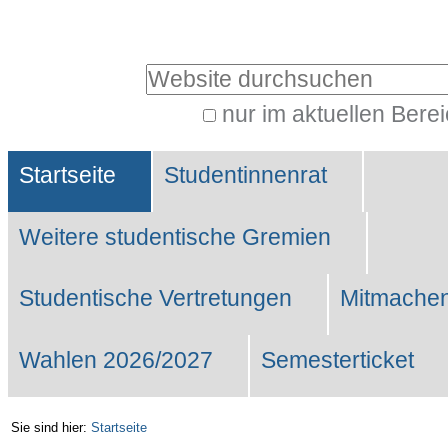
Benutzerspezifische
Werkzeuge
Website durchsuchen
nur im aktuellen Bere
Erweiterte
Sektionen
Suche…
Startseite
Studentinnenrat
Weitere studentische Gremien
Studentische Vertretungen
Mitmachen
Wahlen 2026/2027
Semesterticket
Sie sind hier:
Startseite