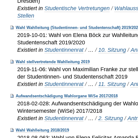
Dresden)
Existiert in
Studentische Vertretungen
/
Wahlaus
Stellen
Wahl Wahlleitung (Studentinnen- und Studentenschaft) 2019/20
2019-10-01: Wahl von Elena Böck zur Wahlleitun
Studentenschaft 2019/2020
Existiert in
Studentinnenrat
/
…
/
10. Sitzung
/
An
Wahl stellvertretende Wahlleitung 2019
2019-11-06: Wahl von Maximilian Franke zur stel
der Studentinnen- und Studentenschaft 2019
Existiert in
Studentinnenrat
/
…
/
11. Sitzung
/
An
Aufwandsentschädigung Wahlorgane WiSe 2017/2018
2018-02-028: Aufwandsentschädigung der Wahl
Wintersemester (WiSe) 2017/2018
Existiert in
Studentinnenrat
/
…
/
2. Sitzung
/
Ant
Wahl Wahlleitung 2018/2019
2018-08-063: Wahl von Elena Felicitas Amanda B