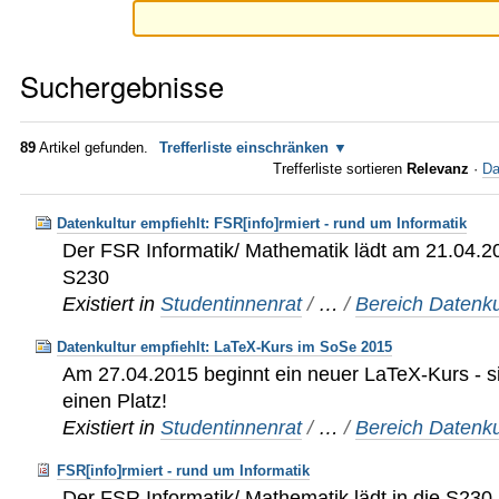
Suchergebnisse
89
Artikel gefunden.
Trefferliste einschränken
Trefferliste sortieren
Relevanz
·
Da
Datenkultur empfiehlt: FSR[info]rmiert - rund um Informatik
Der FSR Informatik/ Mathematik lädt am 21.04.20
S230
Existiert in
Studentinnenrat
/
…
/
Bereich Datenku
Datenkultur empfiehlt: LaTeX-Kurs im SoSe 2015
Am 27.04.2015 beginnt ein neuer LaTeX-Kurs - sic
einen Platz!
Existiert in
Studentinnenrat
/
…
/
Bereich Datenku
FSR[info]rmiert - rund um Informatik
Der FSR Informatik/ Mathematik lädt in die S230