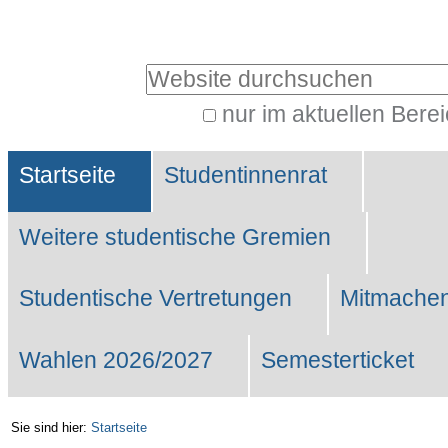
Benutzerspezifische
Werkzeuge
Website durchsuchen
nur im aktuellen Bere
Erweiterte
Sektionen
Suche…
Startseite
Studentinnenrat
Weitere studentische Gremien
Studentische Vertretungen
Mitmachen
Wahlen 2026/2027
Semesterticket
Sie sind hier:
Startseite