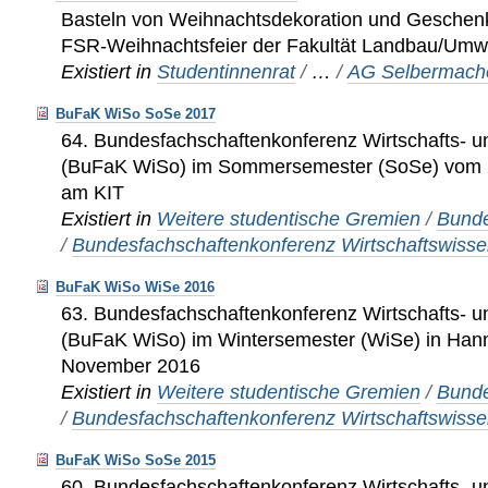
Basteln von Weihnachtsdekoration und Gesche
FSR-Weihnachtsfeier der Fakultät Landbau/Umw
Existiert in
Studentinnenrat
/
…
/
AG Selbermache
BuFaK WiSo SoSe 2017
64. Bundesfachschaftenkonferenz Wirtschafts- u
(BuFaK WiSo) im Sommersemester (SoSe) vom 27
am KIT
Existiert in
Weitere studentische Gremien
/
Bunde
/
Bundesfachschaftenkonferenz Wirtschaftswisse
BuFaK WiSo WiSe 2016
63. Bundesfachschaftenkonferenz Wirtschafts- u
(BuFaK WiSo) im Wintersemester (WiSe) in Hann
November 2016
Existiert in
Weitere studentische Gremien
/
Bunde
/
Bundesfachschaftenkonferenz Wirtschaftswisse
BuFaK WiSo SoSe 2015
60. Bundesfachschaftenkonferenz Wirtschafts- u