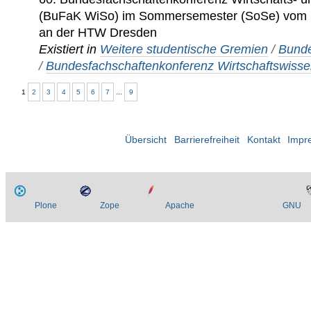
(BuFaK WiSo) im Sommersemester (SoSe) vom 29
an der HTW Dresden
Existiert in
Weitere studentische Gremien
/
Bunde
/
Bundesfachschaftenkonferenz Wirtschaftswisse
1
2
3
4
5
6
7
...
9
Übersicht
Barrierefreiheit
Kontakt
Impr
Plone
Zope
Apache
GNU