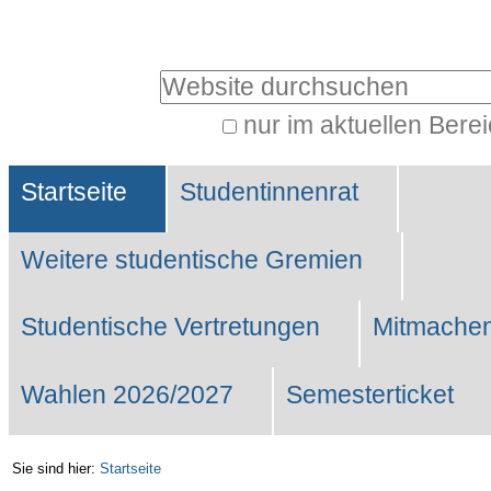
Benutzerspezifische
Werkzeuge
Website durchsuchen
nur im aktuellen Bere
Erweiterte
Sektionen
Suche…
Startseite
Studentinnenrat
Weitere studentische Gremien
Studentische Vertretungen
Mitmachen
Wahlen 2026/2027
Semesterticket
Sie sind hier:
Startseite