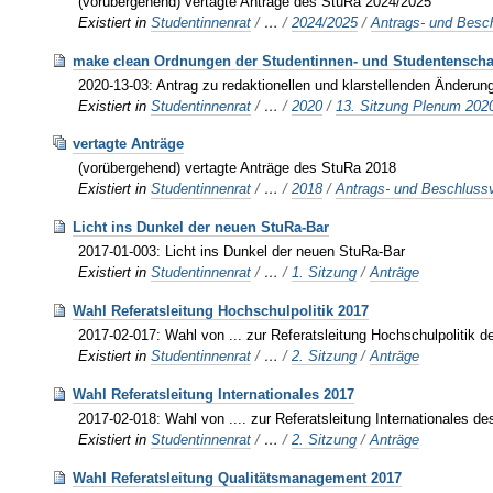
(vorübergehend) vertagte Anträge des StuRa 2024/2025
Existiert in
Studentinnenrat
/
…
/
2024/2025
/
Antrags- und Besc
make clean Ordnungen der Studentinnen- und Studentenschaf
2020-13-03: Antrag zu redaktionellen und klarstellenden Änderun
Existiert in
Studentinnenrat
/
…
/
2020
/
13. Sitzung Plenum 202
vertagte Anträge
(vorübergehend) vertagte Anträge des StuRa 2018
Existiert in
Studentinnenrat
/
…
/
2018
/
Antrags- und Beschluss
Licht ins Dunkel der neuen StuRa-Bar
2017-01-003: Licht ins Dunkel der neuen StuRa-Bar
Existiert in
Studentinnenrat
/
…
/
1. Sitzung
/
Anträge
Wahl Referatsleitung Hochschulpolitik 2017
2017-02-017: Wahl von ... zur Referatsleitung Hochschulpolitik 
Existiert in
Studentinnenrat
/
…
/
2. Sitzung
/
Anträge
Wahl Referatsleitung Internationales 2017
2017-02-018: Wahl von .... zur Referatsleitung Internationales d
Existiert in
Studentinnenrat
/
…
/
2. Sitzung
/
Anträge
Wahl Referatsleitung Qualitätsmanagement 2017