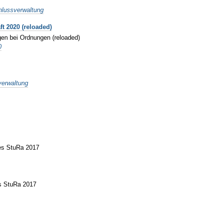
hlussverwaltung
t 2020 (reloaded)
gen bei Ordnungen (reloaded)
0
verwaltung
des StuRa 2017
es StuRa 2017