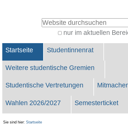
Benutzerspezifische
Werkzeuge
Website durchsuchen
nur im aktuellen Bere
Erweiterte
Sektionen
Suche…
Startseite
Studentinnenrat
Weitere studentische Gremien
Studentische Vertretungen
Mitmachen
Wahlen 2026/2027
Semesterticket
Sie sind hier:
Startseite