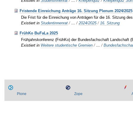
Existiert in
Studentinnenrat
/
…
/
Kneipenquiz
/
Kneipenquiz So
Fristende Einreichung Anträge 16. Sitzung Plenum 2024/2025
Die Frist für die Einreichung von Anträgen für die 16. Sitzung d
Existiert in
Studentinnenrat
/
…
/
2024/2025
/
16. Sitzung
FrühKo BuFaLa 2025
Frühjahrskonferenz (FrühKo) der Bundesfachschaft Landschaft (
Existiert in
Weitere studentische Gremien
/
…
/
Bundesfachschaf
Plone
Zope