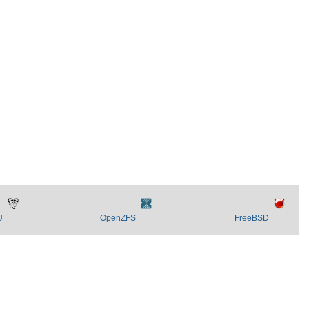
U
OpenZFS
FreeBSD