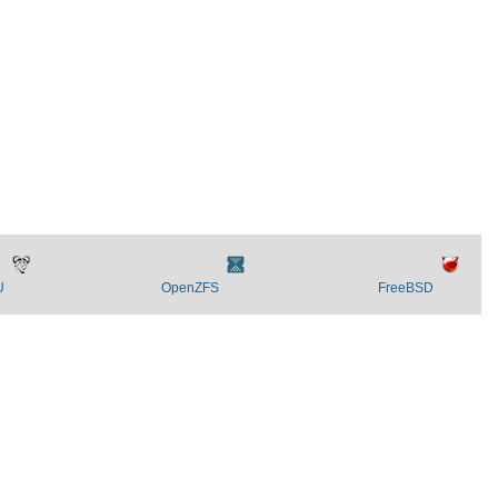
U
OpenZFS
FreeBSD