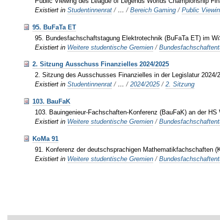
Public Viewing des League of Legends Worlds Championship Fin
Existiert in
Studentinnenrat
/
…
/
Bereich Gaming
/
Public Viewi
95. BuFaTa ET
95. Bundesfachschaftstagung Elektrotechnik (BuFaTa ET) im W
Existiert in
Weitere studentische Gremien
/
Bundesfachschaften
2. Sitzung Ausschuss Finanzielles 2024/2025
2. Sitzung des Ausschusses Finanzielles in der Legislatur 2024/
Existiert in
Studentinnenrat
/
…
/
2024/2025
/
2. Sitzung
103. BauFaK
103. Bauingenieur-Fachschaften-Konferenz (BauFaK) an der HS
Existiert in
Weitere studentische Gremien
/
Bundesfachschaften
KoMa 91
91. Konferenz der deutschsprachigen Mathematikfachschaften (
Existiert in
Weitere studentische Gremien
/
Bundesfachschaften