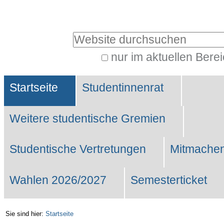
Benutzerspezifische
Werkzeuge
Website durchsuchen
nur im aktuellen Bere
Erweiterte
Sektionen
Suche…
Startseite
Studentinnenrat
Weitere studentische Gremien
Studentische Vertretungen
Mitmachen
Wahlen 2026/2027
Semesterticket
Sie sind hier:
Startseite