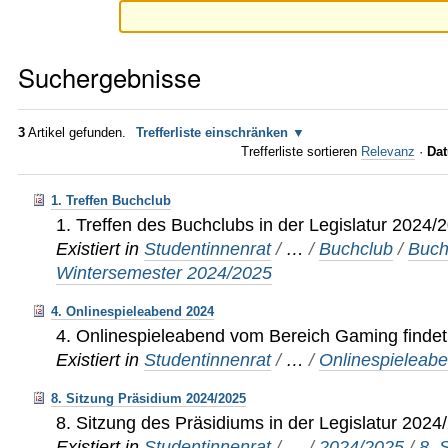
Suchergebnisse
3
Artikel gefunden.
Trefferliste einschränken
Trefferliste sortieren
Relevanz
·
Dat
1. Treffen Buchclub
1. Treffen des Buchclubs in der Legislatur 2024/
Existiert in
Studentinnenrat
/
…
/
Buchclub
/
Buch
Wintersemester 2024/2025
4. Onlinespieleabend 2024
4. Onlinespieleabend vom Bereich Gaming findet 
Existiert in
Studentinnenrat
/
…
/
Onlinespieleab
8. Sitzung Präsidium 2024/2025
8. Sitzung des Präsidiums in der Legislatur 2024
Existiert in
Studentinnenrat
/
…
/
2024/2025
/
8. 