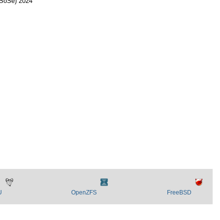
(SoSe) 2024
U
OpenZFS
FreeBSD