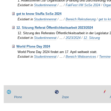
1. Arbeitstreffen zur Organisation (Planung und Durchführung) 
Existiert in
Studentinnenrat
/
…
/
FakFest I/M SoSe 2024
/
Organ
get to know StuRa SoSe 2024
Existiert in
Studentinnenrat
/
…
/
Bereich Rekrutierung
/
get to 
12. Sitzung Referat Öffentlichkeitsarbeit 2023/2024
12. Sitzung des Referates Öffentlichkeitsarbeit in der Legislatur
Existiert in
Studentinnenrat
/
…
/
2023/2024
/
12. Sitzung
World Plone Day 2024
World Plone Day 2024 findet am 17. April weltweit statt.
Existiert in
Studentinnenrat
/
…
/
Bereich Webservices
/
Termine
Plone
Zope