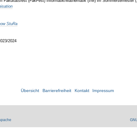
vom Fakultätsfest (FakFest) Informatik/Mathematik (I/M) im Sommersemester 
isation
know StuRa
 2023/2024
Übersicht
Barrierefreiheit
Kontakt
Impressum
Apache
GN