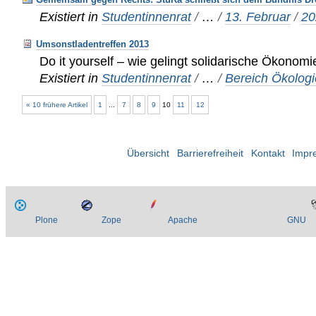
Existiert in
Studentinnenrat
/
…
/
13. Februar
/
20
Umsonstladentreffen 2013
Do it yourself – wie gelingt solidarische Ökonomi
Existiert in
Studentinnenrat
/
…
/
Bereich Ökologi
« 10 frühere Artikel
1
...
7
8
9
10
11
12
Übersicht
Barrierefreiheit
Kontakt
Impr
Plone
Zope
Apache
GNU