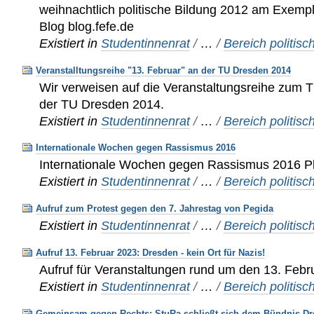
weihnachtlich politische Bildung 2012 am Exempl
Blog blog.fefe.de
Existiert in
Studentinnenrat
/
…
/
Bereich politisc
Veranstalltungsreihe "13. Februar" an der TU Dresden 2014
Wir verweisen auf die Veranstaltungsreihe zum 
der TU Dresden 2014.
Existiert in
Studentinnenrat
/
…
/
Bereich politisc
Internationale Wochen gegen Rassismus 2016
Internationale Wochen gegen Rassismus 2016 Pla
Existiert in
Studentinnenrat
/
…
/
Bereich politisc
Aufruf zum Protest gegen den 7. Jahrestag von Pegida
Existiert in
Studentinnenrat
/
…
/
Bereich politisc
Aufruf 13. Februar 2023: Dresden - kein Ort für Nazis!
Aufruf für Veranstaltungen rund um den 13. Febr
Existiert in
Studentinnenrat
/
…
/
Bereich politisc
Gemeinsam gegen Rechts: StuRa schließt sich dem Bündnis Dr