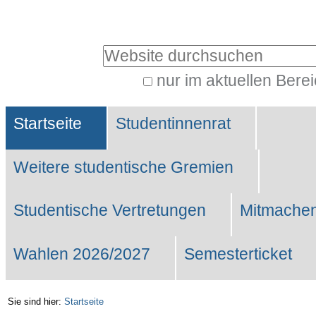
Benutzerspezifische
Werkzeuge
Website durchsuchen
nur im aktuellen Bere
Erweiterte
Sektionen
Suche…
Startseite
Studentinnenrat
Weitere studentische Gremien
Studentische Vertretungen
Mitmachen
Wahlen 2026/2027
Semesterticket
Sie sind hier:
Startseite