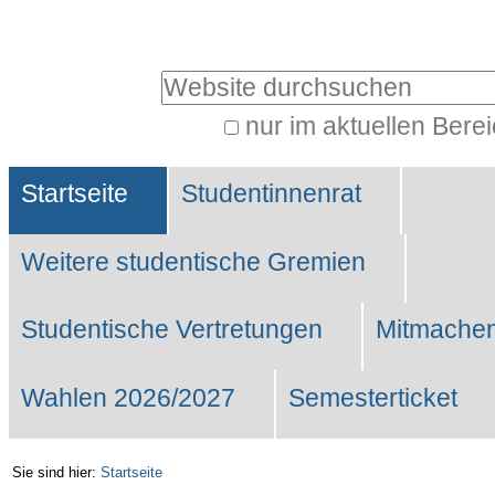
Benutzerspezifische
Werkzeuge
Website durchsuchen
nur im aktuellen Bere
Erweiterte
Sektionen
Suche…
Startseite
Studentinnenrat
Weitere studentische Gremien
Studentische Vertretungen
Mitmachen
Wahlen 2026/2027
Semesterticket
Sie sind hier:
Startseite