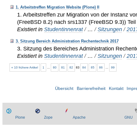
1. Arbeitstreffen Migration Website (Plone) II
1. Arbeitstreffen zur Migration von der Instanz v
(FreeBSD 8.2) nach srs1337 (FreeBSD 9.3)) Teil 
Existiert in
Studentinnenrat
/
…
/
Sitzungen
/
201
3. Sitzung Bereich Administration Rechentechnik 2017
3. Sitzung des Bereiches Administration Rechen
Existiert in
Studentinnenrat
/
…
/
Sitzungen
/
201
« 10 frühere Artikel
1
...
80
81
82
83
84
85
86
...
99
Übersicht
Barrierefreiheit
Kontakt
Impr
Plone
Zope
Apache
GNU