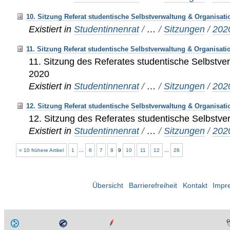
10. Sitzung Referat studentische Selbstverwaltung & Organisati
Existiert in
Studentinnenrat
/
…
/
Sitzungen
/
202
11. Sitzung Referat studentische Selbstverwaltung & Organisati
11. Sitzung des Referates studentische Selbstve
2020
Existiert in
Studentinnenrat
/
…
/
Sitzungen
/
202
12. Sitzung Referat studentische Selbstverwaltung & Organisati
12. Sitzung des Referates studentische Selbstve
Existiert in
Studentinnenrat
/
…
/
Sitzungen
/
202
« 10 frühere Artikel
1
...
6
7
8
9
10
11
12
...
26
Übersicht
Barrierefreiheit
Kontakt
Impr