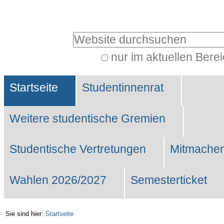
Benutzerspezifische
Werkzeuge
Website durchsuchen
nur im aktuellen Bere
Erweiterte
Sektionen
Suche…
Startseite
Studentinnenrat
Weitere studentische Gremien
Studentische Vertretungen
Mitmachen
Wahlen 2026/2027
Semesterticket
Sie sind hier:
Startseite