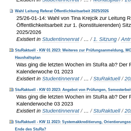
Wahl Leitung Referat Öffentlichkeitsarbeit 2025/2026
25/26-01-14: Wahl von Tina Krejcik zur Leitung R
Öffentlichkeitsarbeit zur 1. (konstituierenden) Sit
2025/2026
Existiert in
Studentinnenrat
/
…
/
1. Sitzung
/
Ant
StuRaktuell - KW 01 2023: Weiteres zur Prüfungsanmeldung, M
Haushaltsplan
Was ging die letzten Wochen im StuRa ab? Der R
Kalenderwoche 01 2023
Existiert in
Studentinnenrat
/
…
/
StuRaktuell
/
20
StuRaktuell - KW 03 2023: Angebot von Prüfungen, Semesterbe
Was ging die letzten Wochen im StuRa ab? Der R
Kalenderwoche 03 2023
Existiert in
Studentinnenrat
/
…
/
StuRaktuell
/
20
StuRaktuell - KW 11 2023: Systemakkreditierung, Orientierun
Ende des StuRa?