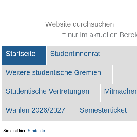
Benutzerspezifische
Werkzeuge
Website durchsuchen
nur im aktuellen Bere
Erweiterte
Sektionen
Suche…
Startseite
Studentinnenrat
Weitere studentische Gremien
Studentische Vertretungen
Mitmachen
Wahlen 2026/2027
Semesterticket
Sie sind hier:
Startseite