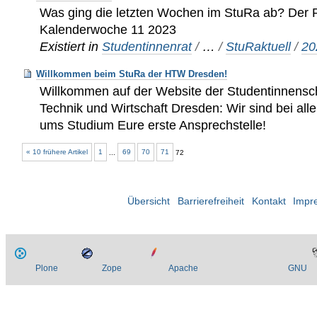
Was ging die letzten Wochen im StuRa ab? Der R
Kalenderwoche 11 2023
Existiert in
Studentinnenrat
/
…
/
StuRaktuell
/
20
Willkommen beim StuRa der HTW Dresden!
Willkommen auf der Website der Studentinnensch
Technik und Wirtschaft Dresden: Wir sind bei al
ums Studium Eure erste Ansprechstelle!
« 10 frühere Artikel
1
...
69
70
71
72
Übersicht
Barrierefreiheit
Kontakt
Impr
Plone
Zope
Apache
GNU