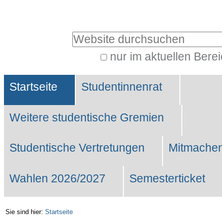
Benutzerspezifische
Werkzeuge
Website durchsuchen
nur im aktuellen Bere
Erweiterte
Sektionen
Suche…
Startseite
Studentinnenrat
Weitere studentische Gremien
Studentische Vertretungen
Mitmachen
Wahlen 2026/2027
Semesterticket
Sie sind hier:
Startseite