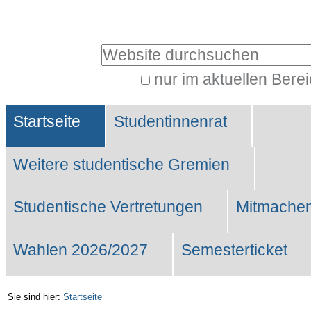
Benutzerspezifische
Werkzeuge
Website durchsuchen
nur im aktuellen Bere
Erweiterte
Sektionen
Suche…
Startseite
Studentinnenrat
Weitere studentische Gremien
Studentische Vertretungen
Mitmachen
Wahlen 2026/2027
Semesterticket
Sie sind hier:
Startseite