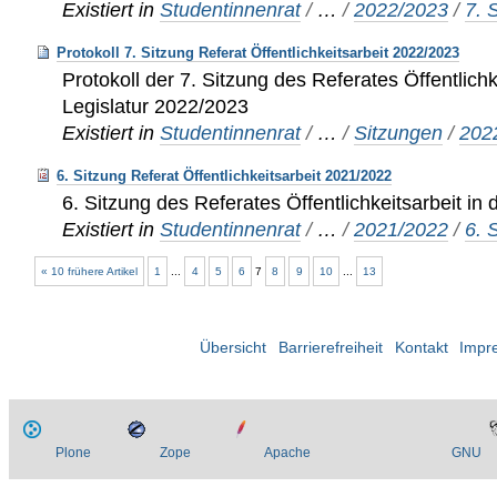
Existiert in
Studentinnenrat
/
…
/
2022/2023
/
7. 
Protokoll 7. Sitzung Referat Öffentlichkeitsarbeit 2022/2023
Protokoll der 7. Sitzung des Referates Öffentlichk
Legislatur 2022/2023
Existiert in
Studentinnenrat
/
…
/
Sitzungen
/
202
6. Sitzung Referat Öffentlichkeitsarbeit 2021/2022
6. Sitzung des Referates Öffentlichkeitsarbeit in
Existiert in
Studentinnenrat
/
…
/
2021/2022
/
6. 
« 10 frühere Artikel
1
...
4
5
6
7
8
9
10
...
13
Übersicht
Barrierefreiheit
Kontakt
Impr
Plone
Zope
Apache
GNU