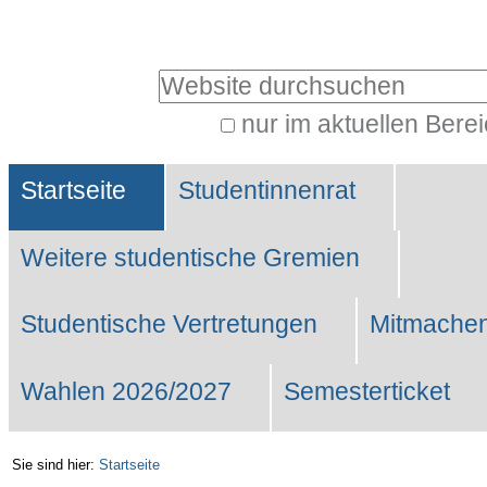
Benutzerspezifische
Werkzeuge
Website durchsuchen
nur im aktuellen Bere
Erweiterte
Sektionen
Suche…
Startseite
Studentinnenrat
Weitere studentische Gremien
Studentische Vertretungen
Mitmachen
Wahlen 2026/2027
Semesterticket
Sie sind hier:
Startseite