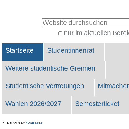
Benutzerspezifische
Werkzeuge
Website durchsuchen
nur im aktuellen Bere
Erweiterte
Sektionen
Suche…
Startseite
Studentinnenrat
Weitere studentische Gremien
Studentische Vertretungen
Mitmachen
Wahlen 2026/2027
Semesterticket
Sie sind hier:
Startseite