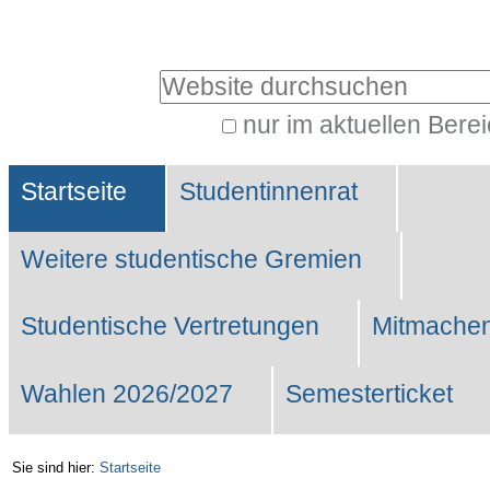
Benutzerspezifische
Werkzeuge
Website durchsuchen
nur im aktuellen Bere
Erweiterte
Sektionen
Suche…
Startseite
Studentinnenrat
Weitere studentische Gremien
Studentische Vertretungen
Mitmachen
Wahlen 2026/2027
Semesterticket
Sie sind hier:
Startseite