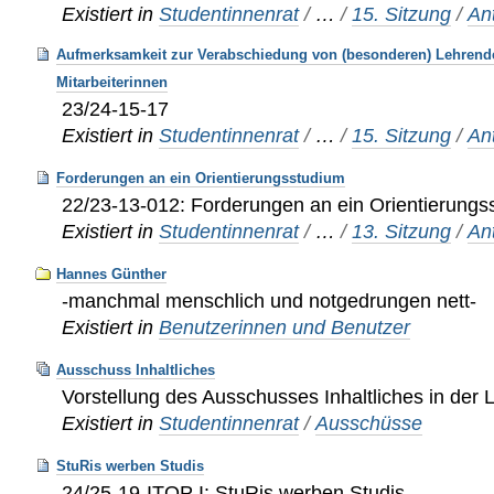
Existiert in
Studentinnenrat
/
…
/
15. Sitzung
/
An
Aufmerksamkeit zur Verabschiedung von (besonderen) Lehrend
Mitarbeiterinnen
23/24-15-17
Existiert in
Studentinnenrat
/
…
/
15. Sitzung
/
An
Forderungen an ein Orientierungsstudium
22/23-13-012: Forderungen an ein Orientierungs
Existiert in
Studentinnenrat
/
…
/
13. Sitzung
/
An
Hannes Günther
-manchmal menschlich und notgedrungen nett-
Existiert in
Benutzerinnen und Benutzer
Ausschuss Inhaltliches
Vorstellung des Ausschusses Inhaltliches in der 
Existiert in
Studentinnenrat
/
Ausschüsse
StuRis werben Studis
24/25-19-ITOP I: StuRis werben Studis