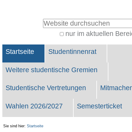
Benutzerspezifische
Werkzeuge
Website durchsuchen
nur im aktuellen Bere
Erweiterte
Sektionen
Suche…
Startseite
Studentinnenrat
Weitere studentische Gremien
Studentische Vertretungen
Mitmachen
Wahlen 2026/2027
Semesterticket
Sie sind hier:
Startseite