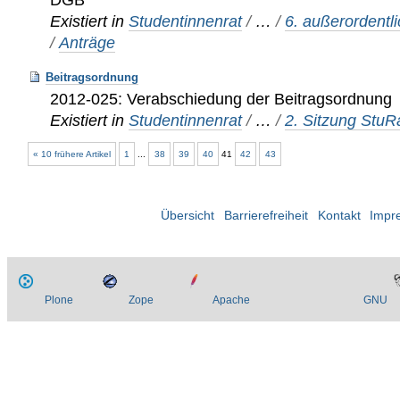
Existiert in
Studentinnenrat
/
…
/
6. außerordentl
/
Anträge
Beitragsordnung
2012-025: Verabschiedung der Beitragsordnung
Existiert in
Studentinnenrat
/
…
/
2. Sitzung Stu
« 10 frühere Artikel
1
...
38
39
40
41
42
43
Übersicht
Barrierefreiheit
Kontakt
Impr
Plone
Zope
Apache
GNU