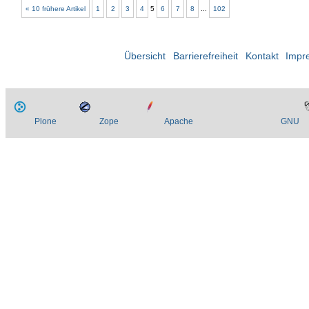
« 10 frühere Artikel
1
2
3
4
5
6
7
8
...
102
Übersicht
Barrierefreiheit
Kontakt
Impr
Plone
Zope
Apache
GNU