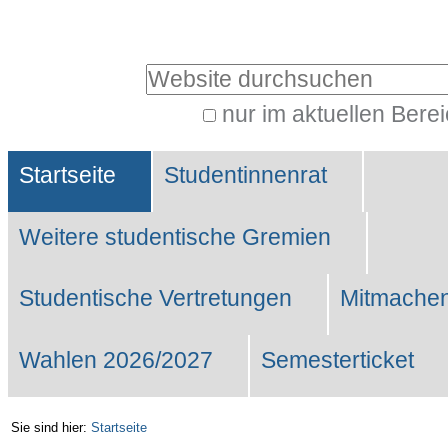
Benutzerspezifische
Werkzeuge
Website durchsuchen
nur im aktuellen Bere
Erweiterte
Sektionen
Suche…
Startseite
Studentinnenrat
Weitere studentische Gremien
Studentische Vertretungen
Mitmachen
Wahlen 2026/2027
Semesterticket
Sie sind hier:
Startseite