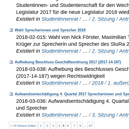
Studentinnen- und Studentenschaft für den Wech
Legislatur 2017 für die neue Legislatur 2018 wie
Existiert in
Studentinnenrat
/
…
/
2. Sitzung
/
Ant
Wahl Sprecherinnen und Sprecher 2018
2018-02-015: Wahl von Nick Förster, Maximilian 
Krüger zur Sprecherin und Sprecher des StuRa 
Existiert in
Studentinnenrat
/
…
/
2. Sitzung
/
Ant
Aufhebung Beschluss Geschäftsordnung 2017 (2017-14-187)
2018-03-038: Aufhebung des Beschlusses Gesc
(2017-14-187) wegen Rechtswidrigkeit
Existiert in
Studentinnenrat
/
…
/
2018
/
1. außero
Aufwandsentschädigung 4. Quartal 2017 Sprecherinnen und Sp
2018-03-036: Aufwandsentschädigung 4. Quarta
und Sprecher
Existiert in
Studentinnenrat
/
…
/
3. Sitzung
/
Ant
« 10 frühere Artikel
1
2
3
4
5
6
7
8
...
67