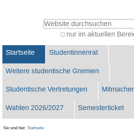
Benutzerspezifische
Werkzeuge
Website durchsuchen
nur im aktuellen Bere
Erweiterte
Sektionen
Suche…
Startseite
Studentinnenrat
Weitere studentische Gremien
Studentische Vertretungen
Mitmachen
Wahlen 2026/2027
Semesterticket
Sie sind hier:
Startseite