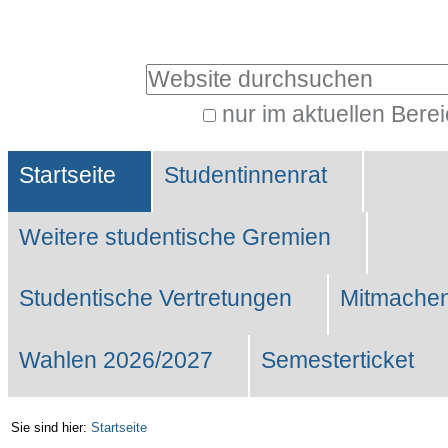
Benutzerspezifische
Werkzeuge
Website durchsuchen
nur im aktuellen Bere
Erweiterte
Sektionen
Suche…
Startseite
Studentinnenrat
Weitere studentische Gremien
Studentische Vertretungen
Mitmachen
Wahlen 2026/2027
Semesterticket
Sie sind hier:
Startseite