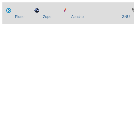
Plone
Zope
Apache
GNU