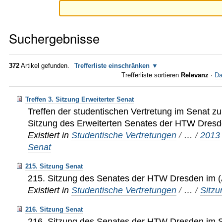
Suchergebnisse
372
Artikel gefunden.
Trefferliste einschränken
Trefferliste sortieren
Relevanz
·
Da
Treffen 3. Sitzung Erweiterter Senat
Treffen der studentischen Vertretung im Senat zu
Sitzung des Erweiterten Senates der HTW Dres
Existiert in
Studentische Vertretungen
/
…
/
2013
Senat
215. Sitzung Senat
215. Sitzung des Senates der HTW Dresden im (
Existiert in
Studentische Vertretungen
/
…
/
Sitz
216. Sitzung Senat
216. Sitzung des Senates der HTW Dresden im