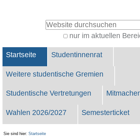
Benutzerspezifische
Werkzeuge
Website durchsuchen
nur im aktuellen Bere
Erweiterte
Sektionen
Suche…
Startseite
Studentinnenrat
Weitere studentische Gremien
Studentische Vertretungen
Mitmachen
Wahlen 2026/2027
Semesterticket
Sie sind hier:
Startseite