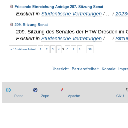
Fristende Einreichung Anträge 207. Sitzung Senat
Existiert in
Studentische Vertretungen
/
…
/
2023
209. Sitzung Senat
209. Sitzung des Senates der HTW Dresden im 
Existiert in
Studentische Vertretungen
/
…
/
Sitz
« 10 frühere Artikel
1
2
3
4
5
6
7
8
...
38
Übersicht
Barrierefreiheit
Kontakt
Impr
Plone
Zope
Apache
GNU