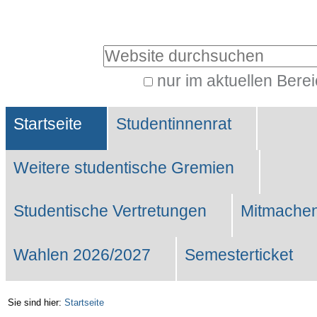
Benutzerspezifische
Werkzeuge
Website durchsuchen
nur im aktuellen Bere
Erweiterte
Sektionen
Suche…
Startseite
Studentinnenrat
Weitere studentische Gremien
Studentische Vertretungen
Mitmachen
Wahlen 2026/2027
Semesterticket
Sie sind hier:
Startseite