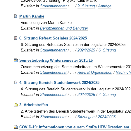
23/24-09-09: Schaffung "Projekt" Club Matrix
Existiert in
Studentinnenrat
/
…
/
9. Sitzung
/
Anträge
Martin Kamke
Vorstellung von Martin Kamke
Existiert in
Benutzerinnen und Benutzer
6. Sitzung Referat Soziales 2024/2025
6. Sitzung des Referates Soziales in der Legislatur 2024/2025
Existiert in
Studentinnenrat
/
…
/
2024/2025
/
6. Sitzung
Semesterbeitrag Wintersemester 2015/16
Zusammensetzung des Semesterbeitrags im Wintersemester 20
Existiert in
Studentinnenrat
/
…
/
Referat Organisation
/
Nachrich
4. Sitzung Bereich Studentenwerk 2024/2025
4. Sitzung des Bereich Studentenwerk in der Legislatur 2024/202
Existiert in
Studentinnenrat
/
…
/
2024/2025
/
4. Sitzung
2. Arbeitstreffen
2. Arbeitstreffen des Bereich Studentenwerk in der Legislatur 20
Existiert in
Studentinnenrat
/
…
/
Sitzungen
/
2024/2025
COVID-19: Informationen von eurem StuRa HTW Dresden am 