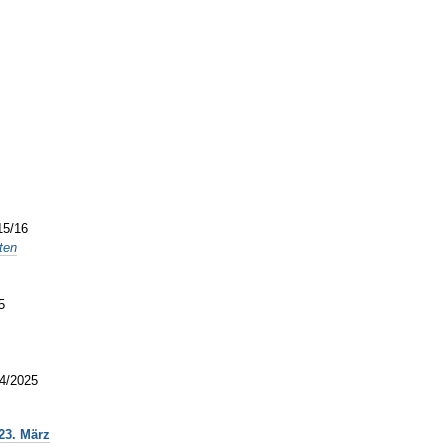
15/16
ten
5
24/2025
23. März