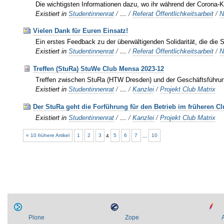
Die wichtigsten Informationen dazu, wo ihr während der Corona-Kr
Existiert in
Studentinnenrat
/
…
/
Referat Öffentlichkeitsarbeit
/
N
Vielen Dank für Euren Einsatz!
Ein erstes Feedback zu der überwältigenden Solidarität, die die
Existiert in
Studentinnenrat
/
…
/
Referat Öffentlichkeitsarbeit
/
N
Treffen (StuRa) StuWe Club Mensa 2023-12
Treffen zwischen StuRa (HTW Dresden) und der Geschäftsführ
Existiert in
Studentinnenrat
/
…
/
Kanzlei
/
Projekt Club Matrix
Der StuRa geht die Forführung für den Betrieb im früheren C
Existiert in
Studentinnenrat
/
…
/
Kanzlei
/
Projekt Club Matrix
« 10 frühere Artikel
1
2
3
4
5
6
7
...
10
Plone
Zope