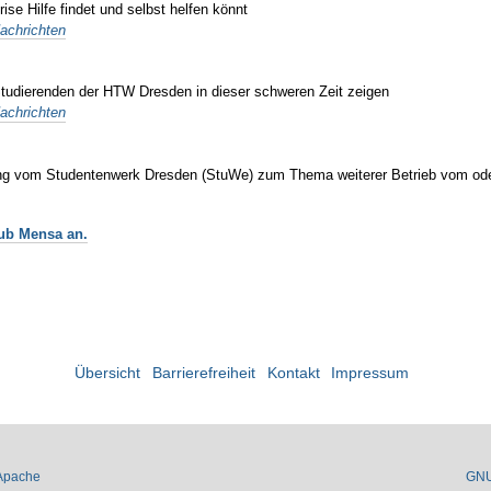
ise Hilfe findet und selbst helfen könnt
achrichten
 Studierenden der HTW Dresden in dieser schweren Zeit zeigen
achrichten
ung vom Studentenwerk Dresden (StuWe) zum Thema weiterer Betrieb vom o
lub Mensa an.
Übersicht
Barrierefreiheit
Kontakt
Impressum
Apache
GN