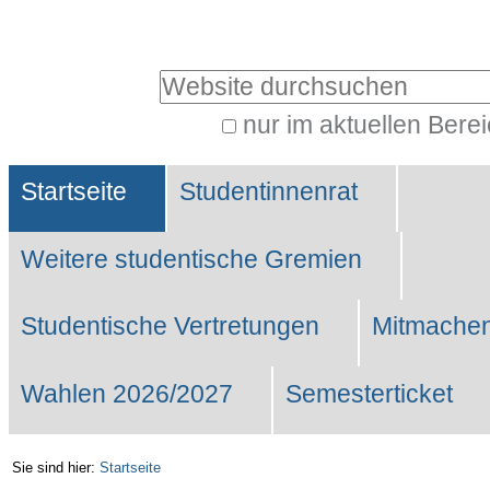
Benutzerspezifische
Werkzeuge
Website durchsuchen
nur im aktuellen Bere
Erweiterte
Sektionen
Suche…
Startseite
Studentinnenrat
Weitere studentische Gremien
Studentische Vertretungen
Mitmachen
Wahlen 2026/2027
Semesterticket
Sie sind hier:
Startseite