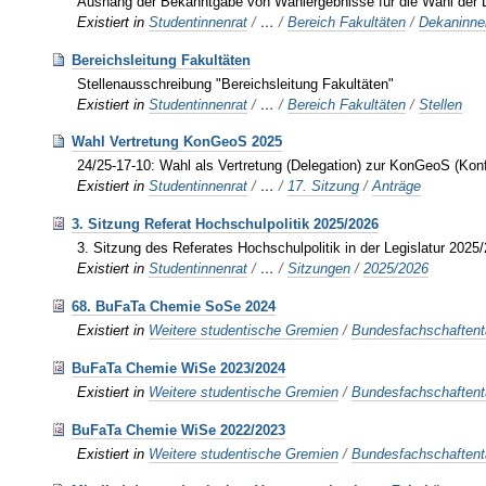
Aushang der Bekanntgabe von Wahlergebnisse für die Wahl der D
Existiert in
Studentinnenrat
/
…
/
Bereich Fakultäten
/
Dekaninne
Bereichsleitung Fakultäten
Stellenausschreibung "Bereichsleitung Fakultäten"
Existiert in
Studentinnenrat
/
…
/
Bereich Fakultäten
/
Stellen
Wahl Vertretung KonGeoS 2025
24/25-17-10: Wahl als Vertretung (Delegation) zur KonGeoS (K
Existiert in
Studentinnenrat
/
…
/
17. Sitzung
/
Anträge
3. Sitzung Referat Hochschulpolitik 2025/2026
3. Sitzung des Referates Hochschulpolitik in der Legislatur 2025
Existiert in
Studentinnenrat
/
…
/
Sitzungen
/
2025/2026
68. BuFaTa Chemie SoSe 2024
Existiert in
Weitere studentische Gremien
/
Bundesfachschaften
BuFaTa Chemie WiSe 2023/2024
Existiert in
Weitere studentische Gremien
/
Bundesfachschaften
BuFaTa Chemie WiSe 2022/2023
Existiert in
Weitere studentische Gremien
/
Bundesfachschaften