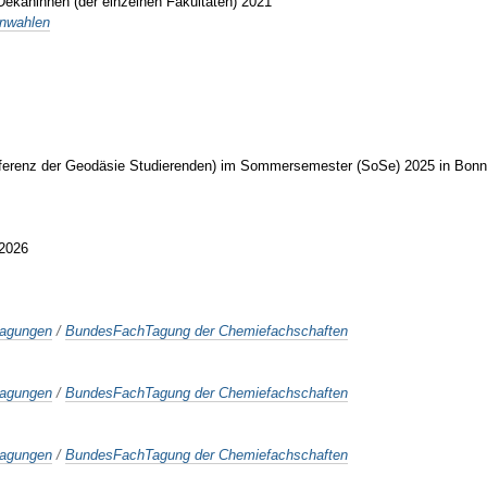
ekaninnen (der einzelnen Fakultäten) 2021
nwahlen
onferenz der Geodäsie Studierenden) im Sommersemester (SoSe) 2025 in Bon
/2026
tagungen
/
BundesFachTagung der Chemiefachschaften
tagungen
/
BundesFachTagung der Chemiefachschaften
tagungen
/
BundesFachTagung der Chemiefachschaften