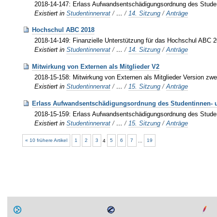
2018-14-147: Erlass Aufwandsentschädigungsordnung des Stude
Existiert in
Studentinnenrat
/
…
/
14. Sitzung
/
Anträge
Hochschul ABC 2018
2018-14-149: Finanzielle Unterstützung für das Hochschul ABC 
Existiert in
Studentinnenrat
/
…
/
14. Sitzung
/
Anträge
Mitwirkung von Externen als Mitglieder V2
2018-15-158: Mitwirkung von Externen als Mitglieder Version zwe
Existiert in
Studentinnenrat
/
…
/
15. Sitzung
/
Anträge
Erlass Aufwandsentschädigungsordnung des Studentinnen- 
2018-15-159: Erlass Aufwandsentschädigungsordnung des Stude
Existiert in
Studentinnenrat
/
…
/
15. Sitzung
/
Anträge
« 10 frühere Artikel
1
2
3
4
5
6
7
...
19