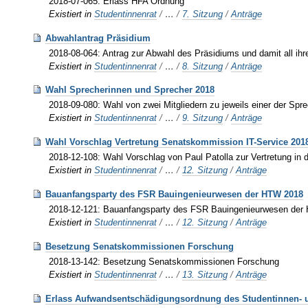
2018-07-065: Erlass HFA Ordnung
Existiert in
Studentinnenrat
/
…
/
7. Sitzung
/
Anträge
Abwahlantrag Präsidium
2018-08-064: Antrag zur Abwahl des Präsidiums und damit all ihre
Existiert in
Studentinnenrat
/
…
/
8. Sitzung
/
Anträge
Wahl Sprecherinnen und Sprecher 2018
2018-09-080: Wahl von zwei Mitgliedern zu jeweils einer der Sp
Existiert in
Studentinnenrat
/
…
/
9. Sitzung
/
Anträge
Wahl Vorschlag Vertretung Senatskommission IT-Service 201
2018-12-108: Wahl Vorschlag von Paul Patolla zur Vertretung i
Existiert in
Studentinnenrat
/
…
/
12. Sitzung
/
Anträge
Bauanfangsparty des FSR Bauingenieurwesen der HTW 2018
2018-12-121: Bauanfangsparty des FSR Bauingenieurwesen der
Existiert in
Studentinnenrat
/
…
/
12. Sitzung
/
Anträge
Besetzung Senatskommissionen Forschung
2018-13-142: Besetzung Senatskommissionen Forschung
Existiert in
Studentinnenrat
/
…
/
13. Sitzung
/
Anträge
Erlass Aufwandsentschädigungsordnung des Studentinnen- u